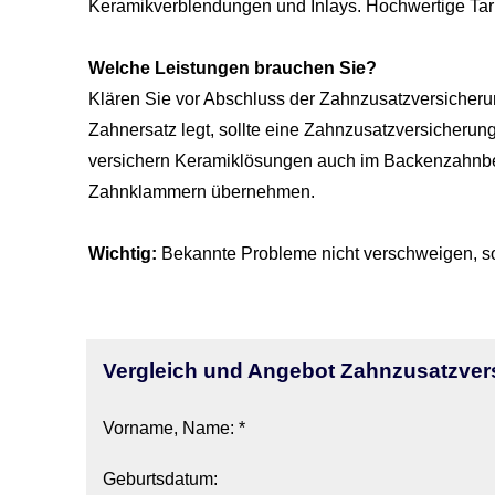
Keramikverblendungen und Inlays. Hochwertige Tari
Welche Leistungen brauchen Sie?
Klären Sie vor Abschluss der Zahn­zu­satz­ver­si­che
Zahnersatz legt, sollte eine Zahn­zu­satz­ver­si­ch
ver­sichern Keramiklösungen auch im Backenzahnberei
Zahnklammern übernehmen.
Wichtig:
Bekannte Probleme nicht verschweigen, son
Vergleich und Angebot Zahn­zu­satz­ver­
Vorname, Name: *
Geburts­datum: