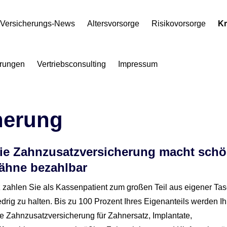
Versicherungs-News
Alters­vorsorge
Risikovorsorge
Kr
rungen
Vertriebsconsulting
Impressum
che­rung
ie Zahn­zu­satz­ver­si­che­rung macht sch
ähne bezahlbar
zahlen Sie als Kassenpatient zum großen Teil aus eigener Tas
n niedrig zu halten. Bis zu 100 Prozent Ihres Eigenanteils werden 
e Zahn­zu­satz­ver­si­che­rung für Zahnersatz, Implantate,