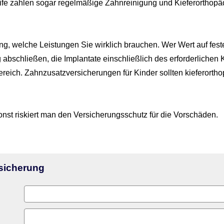
fe zahlen sogar regelmäßige Zahnreinigung und Kieferorthopä
­rung, welche Leistungen Sie wirklich brauchen. Wer Wert auf fes
e­rung abschließen, die Implantate einschließlich des erforderl
ch. Zahn­zu­satz­ver­si­che­rungen für Kinder sollten kieferor
st riskiert man den Versicherungsschutz für die Vorschäden.
si­che­rung