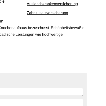
die.
Auslandskrankenversicherung
Zahn­zu­satz­ver­si­che­rung
ten
ichen Knochenaufbaus bezuschusst. Schönheitsbewußte
thopädische Leistungen wie hochwertige