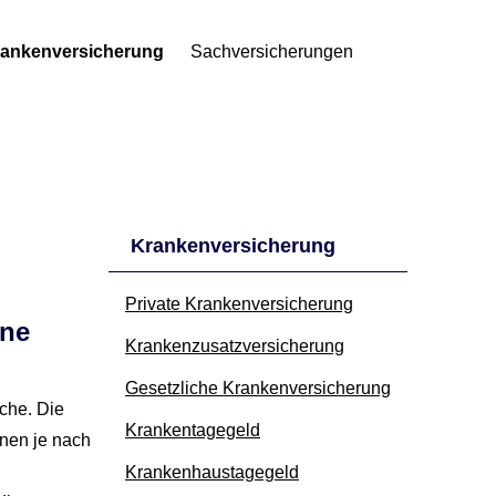
anken­ver­si­che­rung
Sachversicherungen
Kranken­ver­si­che­rung
Private Kranken­ver­si­che­rung
öne
Kranken­zusatz­ver­si­che­rung
Gesetzliche Kranken­ver­si­che­rung
che. Die
Krankentagegeld
Ihnen je nach
Krankenhaustagegeld